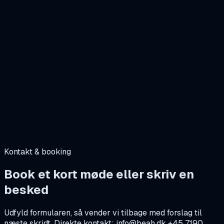
RAMS og kemiske RAMS, review og implementering
Arbejdsmiljø, APV, risikovurderinger og safety walks
HSE-audits, observationslogs, LOTO-planlægning og
opfølgning
Ulykkesundersøgelse og rapportering, gap-analyser
Kontakt & booking
Book et kort møde eller skriv en
besked
Udfyld formularen, så vender vi tilbage med forslag til
næste skridt. Direkte kontakt: info@beah.dk +45 7190