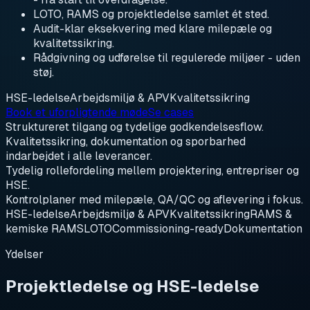
LOTO, RAMS og projektledelse samlet ét sted.
Audit-klar eksekvering med klare milepæle og
kvalitetssikring.
Rådgivning og udførelse til regulerede miljøer - uden
støj.
HSE-ledelse
Arbejdsmiljø & APV
Kvalitetssikring
Book et uforpligtende møde
Se cases
Struktureret tilgang og tydelige godkendelsesflow.
Kvalitetssikring, dokumentation og sporbarhed
indarbejdet i alle leverancer.
Tydelig rollefordeling mellem projektering, entrepriser og
HSE.
Kontrolplaner med milepæle, QA/QC og aflevering i fokus.
HSE-ledelse
Arbejdsmiljø & APV
Kvalitetssikring
RAMS &
kemiske RAMS
LOTO
Commissioning-ready
Dokumentation
Ydelser
Projektledelse og HSE-ledelse