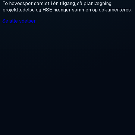
To hovedspor samlet i én tilgang, så planlægning,
projektledelse og HSE hænger sammen og dokumenteres.
Se alle ydelser
Planlægning og koordinering af entrepriser og
installationer
Kontrolplaner, milepælsoverblik og risikolog
Kvalitetssikring og dokumentationsstyring:
svejserapporter, certifikater, as-built
BIM og 2D/3D-tegningsstyring eller modellering
Økonomistyring og change control