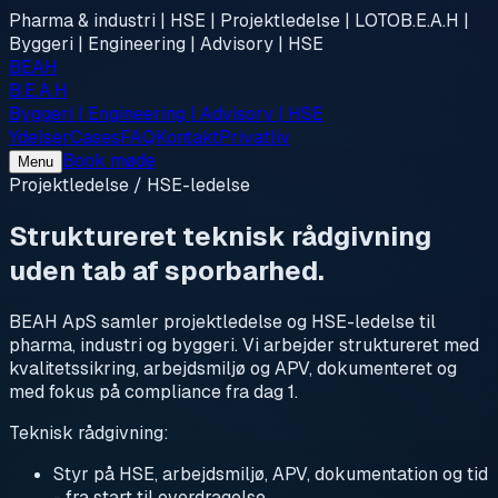
Pharma & industri | HSE | Projektledelse | LOTO
B.E.A.H |
Byggeri | Engineering | Advisory | HSE
BEAH
B.E.A.H
Byggeri | Engineering | Advisory | HSE
Ydelser
Cases
FAQ
Kontakt
Privatliv
Book møde
Menu
Projektledelse / HSE-ledelse
Struktureret teknisk rådgivning
uden tab af sporbarhed.
BEAH ApS samler projektledelse og HSE-ledelse til
pharma, industri og byggeri. Vi arbejder struktureret med
kvalitetssikring, arbejdsmiljø og APV, dokumenteret og
med fokus på compliance fra dag 1.
Teknisk rådgivning:
Styr på HSE, arbejdsmiljø, APV, dokumentation og tid
- fra start til overdragelse.