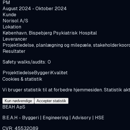
PM
August 2024 - Oktober 2024
Kunde
Norisol A/S
Lokation
København, Bispebjerg Psykiatrisk Hospital
Leverancer
Projektledelse, planlægning og milepæle, stakeholderkoordin
Resultater
Safety walks/audits: 0
Projektledelse
Byggeri
Kvalitet
Cookies & statistik
Vi bruger statistik til at forbedre hjemmesiden. Statistik ak
Kun nødvendige
Accepter statistik
BEAH ApS
B.E.A.H - Byggeri | Engineering | Advisory | HSE
CVR: 45532089