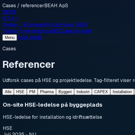
Cases / referencer
BEAH ApS
BEAH
B.E.A.H
Byggeri | Engineering | Advisory | HSE
Ydelser
Projektledelse
HSE
Cases
Kontakt
Book møde
Menu
Cases
Referencer
Udforsk cases på HSE og projektledelse. Tag-filteret viser r
Alle
HSE
PM
Pharma
Byggeri
Industri
CAPEX
Installation
On-site HSE-ledelse på byggeplads
HSE-ledelse for installation og idriftsættelse
HSE
Juli 2025 - NU