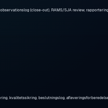
 observationslog (close-out), RAMS/SJA review, rapporterin
ng, kvalitetssikring, beslutningslog, afleveringsforberedels