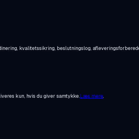
ering, kvalitetssikring, beslutningslog, afleveringsforbered
tiveres kun, hvis du giver samtykke.
Læs mere
.