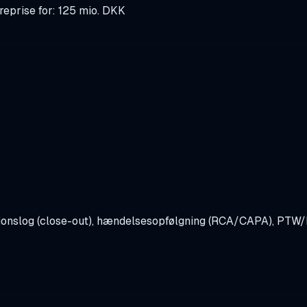
treprise for: 125 mio. DKK
onslog (close-out), hændelsesopfølgning (RCA/CAPA), PTW