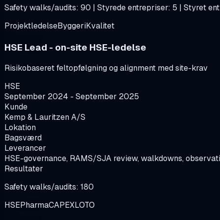
Safety walks/audits: 90 | Styrede entrepriser: 5 | Styret en
Projektledelse
Byggeri
Kvalitet
HSE Lead - on-site HSE-ledelse
Risikobaseret feltopfølgning og alignment med site-krav
HSE
September 2024 - September 2025
Kunde
Kemp & Lauritzen A/S
Lokation
Bagsværd
Leverancer
HSE-governance, RAMS/SJA review, walkdowns, observati
Resultater
Safety walks/audits: 180
HSE
Pharma
CAPEX
LOTO