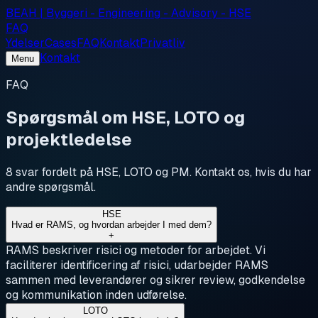
BEAH | Byggeri - Engineering - Advisory - HSE
FAQ
Ydelser
Cases
FAQ
Kontakt
Privatliv
Kontakt
Menu
FAQ
Spørgsmål om HSE, LOTO og
projektledelse
8 svar fordelt på HSE, LOTO og PM. Kontakt os, hvis du har
andre spørgsmål.
HSE
Hvad er RAMS, og hvordan arbejder I med dem?
+
RAMS beskriver risici og metoder for arbejdet. Vi
faciliterer identificering af risici, udarbejder RAMS
sammen med leverandører og sikrer review, godkendelse
og kommunikation inden udførelse.
LOTO