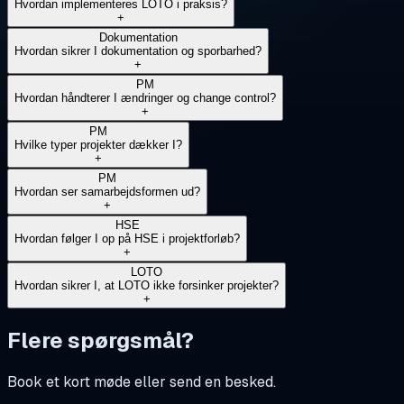
Hvordan implementeres LOTO i praksis?
+
Dokumentation
Hvordan sikrer I dokumentation og sporbarhed?
+
PM
Hvordan håndterer I ændringer og change control?
+
PM
Hvilke typer projekter dækker I?
+
PM
Hvordan ser samarbejdsformen ud?
+
HSE
Hvordan følger I op på HSE i projektforløb?
+
LOTO
Hvordan sikrer I, at LOTO ikke forsinker projekter?
+
Flere spørgsmål?
Book et kort møde eller send en besked.