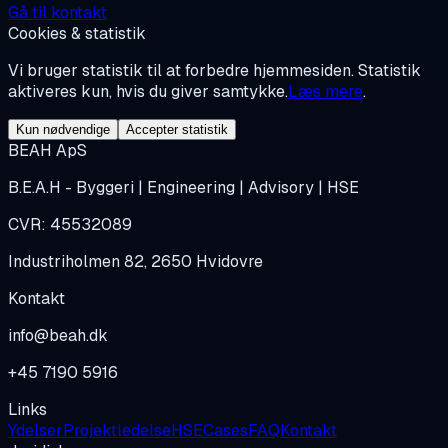
Gå til kontakt
Cookies & statistik
Vi bruger statistik til at forbedre hjemmesiden. Statistik
aktiveres kun, hvis du giver samtykke.
Læs mere
.
Kun nødvendige
Accepter statistik
BEAH ApS
B.E.A.H - Byggeri | Engineering | Advisory | HSE
CVR: 45532089
Industriholmen 82, 2650 Hvidovre
Kontakt
info@beah.dk
+45 7190 5916
Links
Ydelser
Projektledelse
HSE
Cases
FAQ
Kontakt